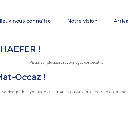
ieux nous connaître
Notre vision
Arriv
CHAEFER !
Mat-Occaz !
ier arrivage de rayonnages SCHEAFER galva. Cette marque allemande